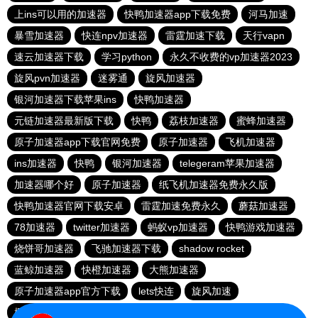
上ins可以用的加速器
快鸭加速器app下载免费
河马加速
暴雪加速器
快连npv加速器
雷霆加速下载
天行vapn
速云加速器下载
学习python
永久不收费的vp加速器2023
旋风pvn加速器
迷雾通
旋风加速器
银河加速器下载苹果ins
快鸭加速器
元链加速器最新版下载
快鸭
荔枝加速器
蜜蜂加速器
原子加速器app下载官网免费
原子加速器
飞机加速器
ins加速器
快鸭
银河加速器
telegeram苹果加速器
加速器哪个好
原子加速器
纸飞机加速器免费永久版
快鸭加速器官网下载安卓
雷霆加速免费永久
蘑菇加速器
78加速器
twitter加速器
蚂蚁vp加速器
快鸭游戏加速器
烧饼哥加速器
飞驰加速器下载
shadow rocket
蓝鲸加速器
快橙加速器
大熊加速器
原子加速器app官方下载
lets快连
旋风加速
樱花猫安卓版
ikuuu下载