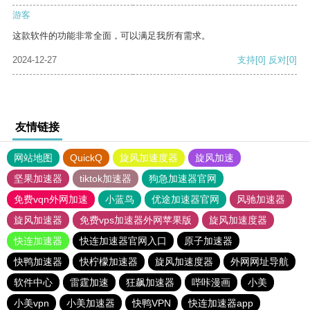
游客
这款软件的功能非常全面，可以满足我所有需求。
2024-12-27
支持
[0]
反对
[0]
友情链接
网站地图
QuickQ
旋风加速度器
旋风加速
坚果加速器
tiktok加速器
狗急加速器官网
免费vqn外网加速
小蓝鸟
优途加速器官网
风驰加速器
旋风加速器
免费vps加速器外网苹果版
旋风加速度器
快连加速器
快连加速器官网入口
原子加速器
快鸭加速器
快柠檬加速器
旋风加速度器
外网网址导航
软件中心
雷霆加速
狂飙加速器
哔咔漫画
小美
小美vpn
小美加速器
快鸭VPN
快连加速器app