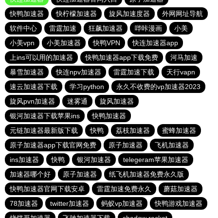
快鸭加速器
快柠檬加速器
旋风加速度器
外网网址导航
软件中心
雷霆加速
狂飙加速器
哔咔漫画
小美
小美vpn
小美加速器
快鸭VPN
快连加速器app
上ins可以用的加速器
快鸭加速器app下载免费
河马加速
暴雪加速器
快连npv加速器
雷霆加速下载
天行vapn
速云加速器下载
学习python
永久不收费的vp加速器2023
旋风pvn加速器
迷雾通
旋风加速器
银河加速器下载苹果ins
快鸭加速器
元链加速器最新版下载
快鸭
荔枝加速器
蜜蜂加速器
原子加速器app下载官网免费
原子加速器
飞机加速器
ins加速器
快鸭
银河加速器
telegeram苹果加速器
加速器哪个好
原子加速器
纸飞机加速器免费永久版
快鸭加速器官网下载安卓
雷霆加速免费永久
蘑菇加速器
78加速器
twitter加速器
蚂蚁vp加速器
快鸭游戏加速器