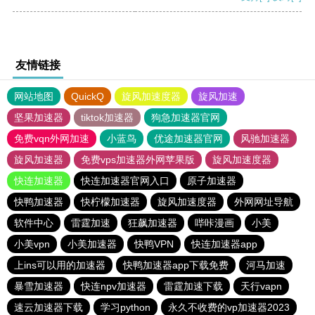
友情链接
网站地图
QuickQ
旋风加速度器
旋风加速
坚果加速器
tiktok加速器
狗急加速器官网
免费vqn外网加速
小蓝鸟
优途加速器官网
风驰加速器
旋风加速器
免费vps加速器外网苹果版
旋风加速度器
快连加速器
快连加速器官网入口
原子加速器
快鸭加速器
快柠檬加速器
旋风加速度器
外网网址导航
软件中心
雷霆加速
狂飙加速器
哔咔漫画
小美
小美vpn
小美加速器
快鸭VPN
快连加速器app
上ins可以用的加速器
快鸭加速器app下载免费
河马加速
暴雪加速器
快连npv加速器
雷霆加速下载
天行vapn
速云加速器下载
学习python
永久不收费的vp加速器2023