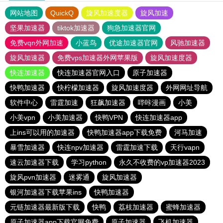
网站地图
QuickQ
旋风加速度器
旋风加速
坚果加速器
tiktok加速器
狗急加速器官网
免费vqn外网加速
小蓝鸟
优途加速器官网
风驰加速器
旋风加速器
免费vps加速器外网苹果版
旋风加速度器
快连加速器
快连加速器官网入口
原子加速器
快鸭加速器
快柠檬加速器
旋风加速度器
外网网址导航
软件中心
雷霆加速
狂飙加速器
哔咔漫画
小美
小美vpn
小美加速器
快鸭VPN
快连加速器app
上ins可以用的加速器
快鸭加速器app下载免费
河马加速
暴雪加速器
快连npv加速器
雷霆加速下载
天行vapn
速云加速器下载
学习python
永久不收费的vp加速器2023
旋风pvn加速器
迷雾通
旋风加速器
银河加速器下载苹果ins
快鸭加速器
元链加速器最新版下载
快鸭
荔枝加速器
蜜蜂加速器
原子加速器app下载官网免费
原子加速器
飞机加速器