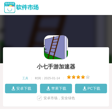
小七手游加速器
工具
|
时间：2025-01-14
|
安卓下载
苹果下载
PC下载
安卓市场，安全绿色