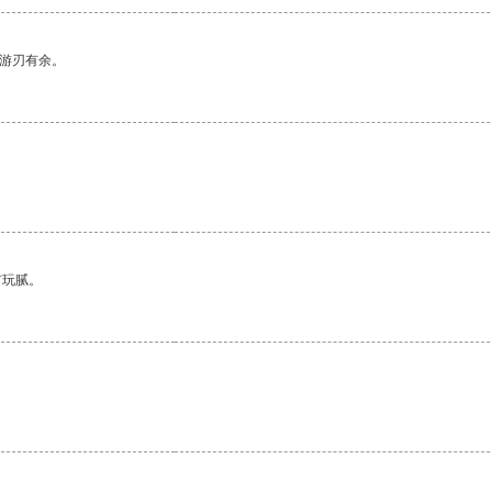
中游刃有余。
有玩腻。
。